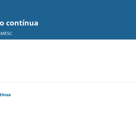
ão contínua
SMESC
tínua