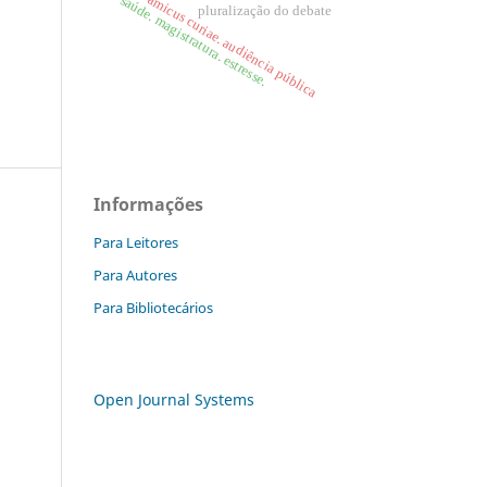
amicus curiae. audiência pública
saúde. magistratura. estresse.
pluralização do debate
Informações
Para Leitores
Para Autores
Para Bibliotecários
Open Journal Systems